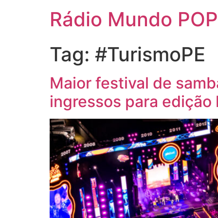
Rádio Mundo POP
Tag:
#TurismoPE
Maior festival de samb
ingressos para edição