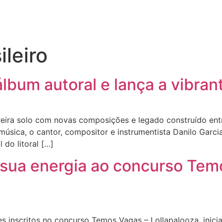
leiro
lbum autoral e lança a vibrant
carreira solo com novas composições e legado construído en
úsica, o cantor, compositor e instrumentista Danilo Garcia
 do litoral […]
a sua energia ao concurso Te
s inscritos no concurso Temos Vagas – Lollapalooza, inici