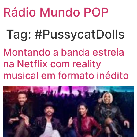
Rádio Mundo POP
Tag:
#PussycatDolls
Montando a banda estreia
na Netflix com reality
musical em formato inédito