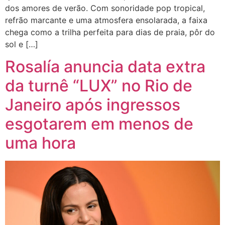
dos amores de verão. Com sonoridade pop tropical,
refrão marcante e uma atmosfera ensolarada, a faixa
chega como a trilha perfeita para dias de praia, pôr do
sol e […]
Rosalía anuncia data extra
da turnê “LUX” no Rio de
Janeiro após ingressos
esgotarem em menos de
uma hora