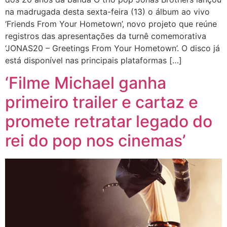
na madrugada desta sexta-feira (13) o álbum ao vivo
‘Friends From Your Hometown’, novo projeto que reúne
registros das apresentações da turnê comemorativa
‘JONAS20 – Greetings From Your Hometown’. O disco já
está disponível nas principais plataformas […]
‘Filme Michael ganha
primeiro trailer e cartaz e
promete retratar legado do
rei do pop nos cinemas’