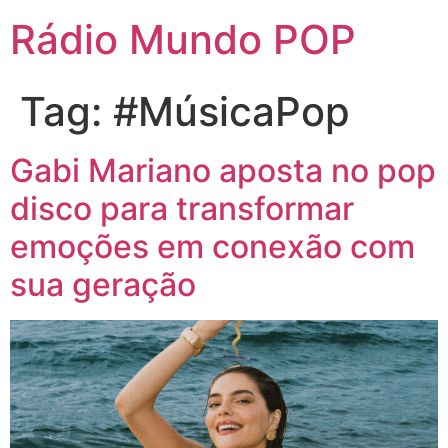
Rádio Mundo POP
Tag:
#MúsicaPop
Gabi Mariano aposta no pop
disco para transformar
emoções em conexão com
sua geração