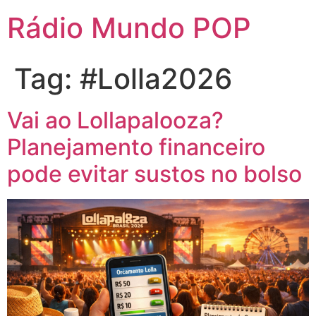
Rádio Mundo POP
Tag:
#Lolla2026
Vai ao Lollapalooza?
Planejamento financeiro
pode evitar sustos no bolso