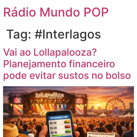
Rádio Mundo POP
Tag:
#Interlagos
Vai ao Lollapalooza?
Planejamento financeiro
pode evitar sustos no bolso