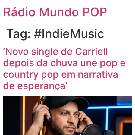
Rádio Mundo POP
Tag:
#IndieMusic
‘Novo single de Carriell
depois da chuva une pop e
country pop em narrativa
de esperança’