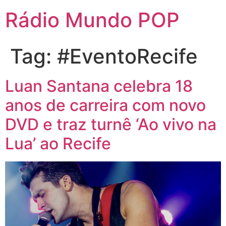
Rádio Mundo POP
Tag:
#EventoRecife
Luan Santana celebra 18
anos de carreira com novo
DVD e traz turnê ‘Ao vivo na
Lua’ ao Recife