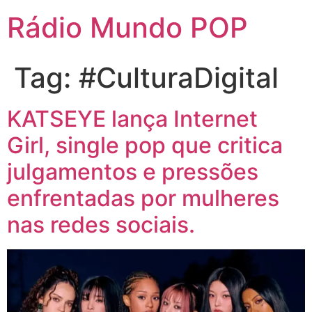
Rádio Mundo POP
Tag:
#CulturaDigital
KATSEYE lança Internet
Girl, single pop que critica
julgamentos e pressões
enfrentadas por mulheres
nas redes sociais.