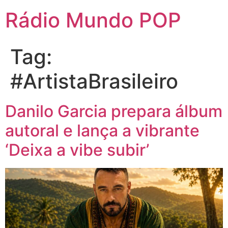
Rádio Mundo POP
Tag:
#ArtistaBrasileiro
Danilo Garcia prepara álbum
autoral e lança a vibrante
‘Deixa a vibe subir’