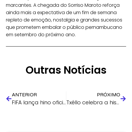
marcantes. A chegada do Sorriso Maroto reforça
ainda mais a expectativa de um fim de semana
repleto de emoção, nostalgia e grandes sucessos
que prometem embalar o público pernambucano
em setembro do próximo ano.
Outras Notícias
ANTERIOR
PRÓXIMO
FIFA lança hino oficial da Copa do Mundo 2026 com Megan Thee Stallion, Andrea Bocelli e David Guetta
Txéllo celebra a história do rock nacional em tributo cheio de energia e nostalgia