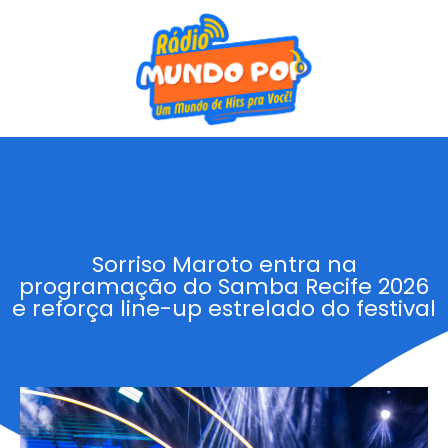
Sorriso Maroto entra na
programação do Samba Recife 2026
e reforça line-up estrelado do festival