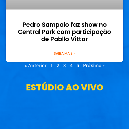
Pedro Sampaio faz show no
Central Park com participação
de Pabllo Vittar
SAIBA MAIS »
« Anterior
1
2
3
4
5
Próximo »
ESTÚDIO AO VIVO