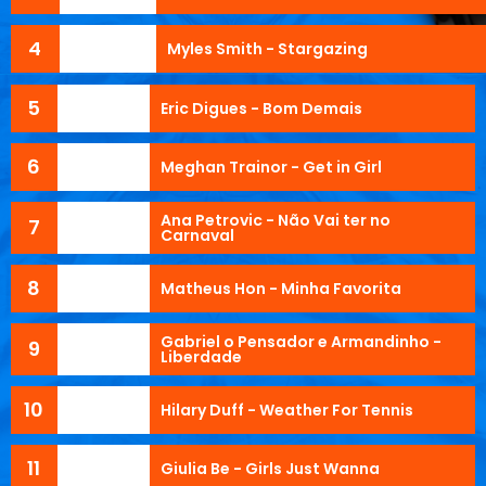
4
Myles Smith - Stargazing
5
Eric Digues - Bom Demais
6
Meghan Trainor - Get in Girl
Ana Petrovic - Não Vai ter no
7
Carnaval
8
Matheus Hon - Minha Favorita
Gabriel o Pensador e Armandinho -
9
Liberdade
10
Hilary Duff - Weather For Tennis
11
Giulia Be - Girls Just Wanna