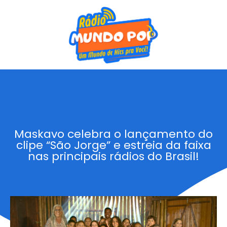
Maskavo celebra o lançamento do
clipe “São Jorge” e estreia da faixa
nas principais rádios do Brasil!