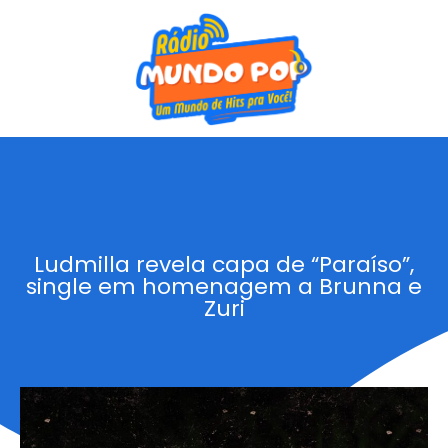
Ludmilla revela capa de “Paraíso”,
single em homenagem a Brunna e
Zuri