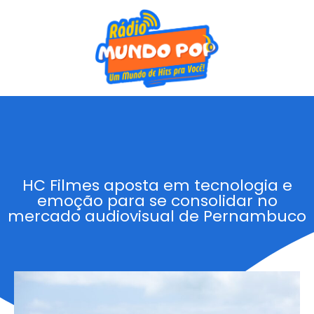
HC Filmes aposta em tecnologia e
emoção para se consolidar no
mercado audiovisual de Pernambuco