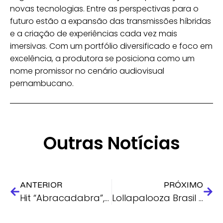
novas tecnologias. Entre as perspectivas para o
futuro estão a expansão das transmissões híbridas
e a criação de experiências cada vez mais
imersivas. Com um portfólio diversificado e foco em
excelência, a produtora se posiciona como um
nome promissor no cenário audiovisual
pernambucano.
Outras Notícias
ANTERIOR
PRÓXIMO
Hit “Abracadabra”, de Lady Gaga, ganha versão brasileira inédita com voz de Ana Petkovic e produção do Brusa Funk
Lollapalooza Brasil 2026 bate recorde com 22 milhões de telespectadores e 285 mil pessoas no festival.