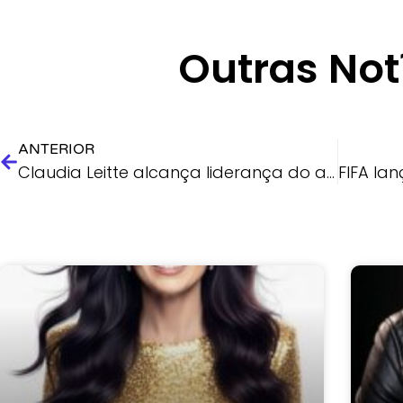
Outras Not
ANTERIOR
Claudia Leitte alcança liderança do axé no Spotify e celebra sucesso de projeto voltado ao São João