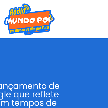
lançamento de
gle que reflete
 em tempos de