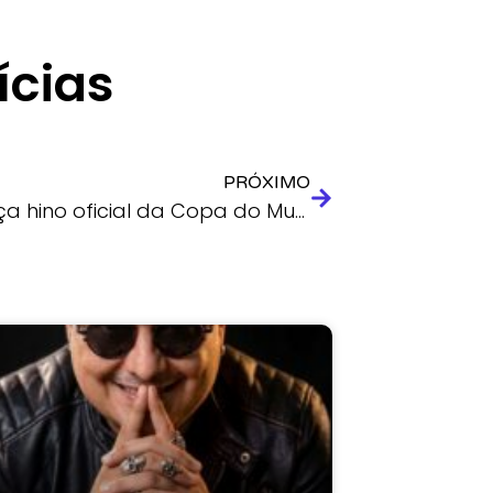
ícias
PRÓXIMO
FIFA lança hino oficial da Copa do Mundo 2026 com Megan Thee Stallion, Andrea Bocelli e David Guetta