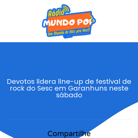
Devotos lidera line-up de festival de
rock do Sesc em Garanhuns neste
sábado
Compartilhe