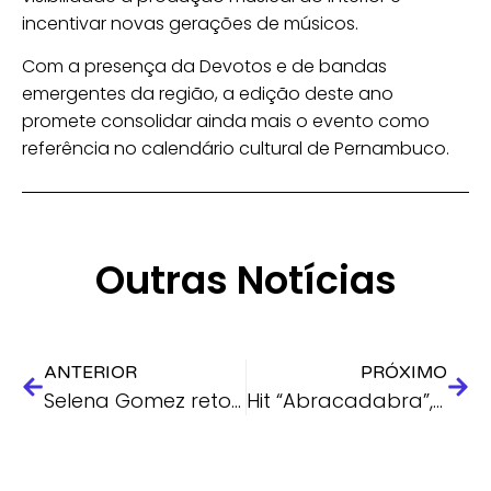
incentivar novas gerações de músicos.
Com a presença da Devotos e de bandas
emergentes da região, a edição deste ano
promete consolidar ainda mais o evento como
referência no calendário cultural de Pernambuco.
Outras Notícias
ANTERIOR
PRÓXIMO
Selena Gomez retorna a ‘Hannah Montana’ em especial comemorativo de 20 anos da série
Hit “Abracadabra”, de Lady Gaga, ganha versão brasileira inédita com voz de Ana Petkovic e produção do Brusa Funk