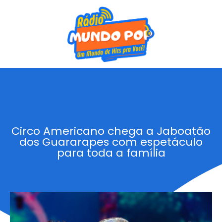
Circo Americano chega a Jaboatão
dos Guararapes com espetáculo
para toda a família